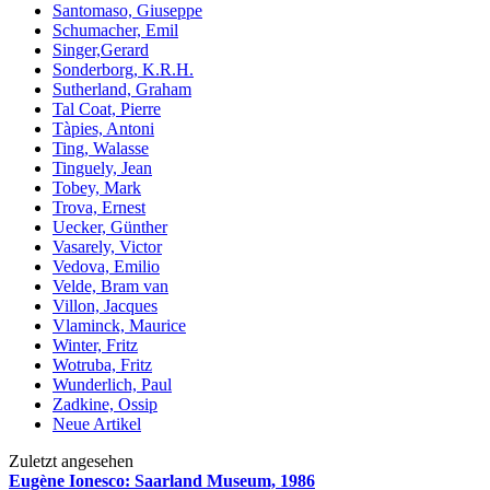
Santomaso, Giuseppe
Schumacher, Emil
Singer,Gerard
Sonderborg, K.R.H.
Sutherland, Graham
Tal Coat, Pierre
Tàpies, Antoni
Ting, Walasse
Tinguely, Jean
Tobey, Mark
Trova, Ernest
Uecker, Günther
Vasarely, Victor
Vedova, Emilio
Velde, Bram van
Villon, Jacques
Vlaminck, Maurice
Winter, Fritz
Wotruba, Fritz
Wunderlich, Paul
Zadkine, Ossip
Neue Artikel
Zuletzt angesehen
Eugène Ionesco: Saarland Museum, 1986