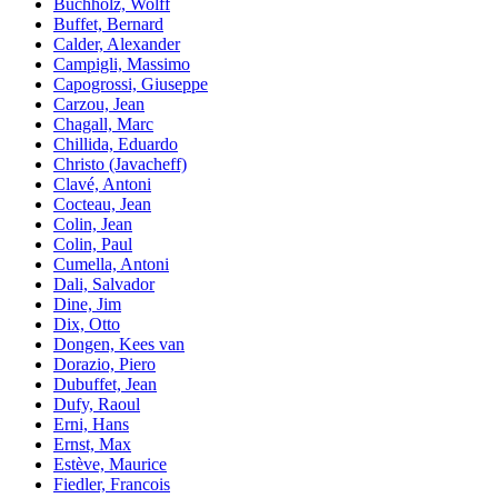
Buchholz, Wolff
Buffet, Bernard
Calder, Alexander
Campigli, Massimo
Capogrossi, Giuseppe
Carzou, Jean
Chagall, Marc
Chillida, Eduardo
Christo (Javacheff)
Clavé, Antoni
Cocteau, Jean
Colin, Jean
Colin, Paul
Cumella, Antoni
Dali, Salvador
Dine, Jim
Dix, Otto
Dongen, Kees van
Dorazio, Piero
Dubuffet, Jean
Dufy, Raoul
Erni, Hans
Ernst, Max
Estève, Maurice
Fiedler, Francois