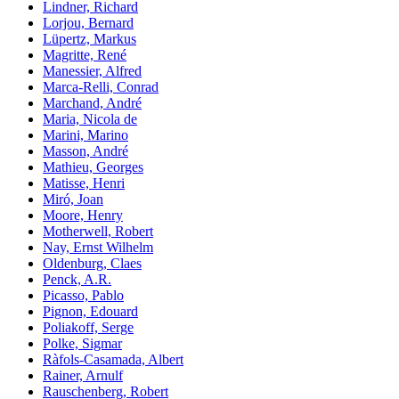
Lindner, Richard
Lorjou, Bernard
Lüpertz, Markus
Magritte, René
Manessier, Alfred
Marca-Relli, Conrad
Marchand, André
Maria, Nicola de
Marini, Marino
Masson, André
Mathieu, Georges
Matisse, Henri
Miró, Joan
Moore, Henry
Motherwell, Robert
Nay, Ernst Wilhelm
Oldenburg, Claes
Penck, A.R.
Picasso, Pablo
Pignon, Edouard
Poliakoff, Serge
Polke, Sigmar
Ràfols-Casamada, Albert
Rainer, Arnulf
Rauschenberg, Robert