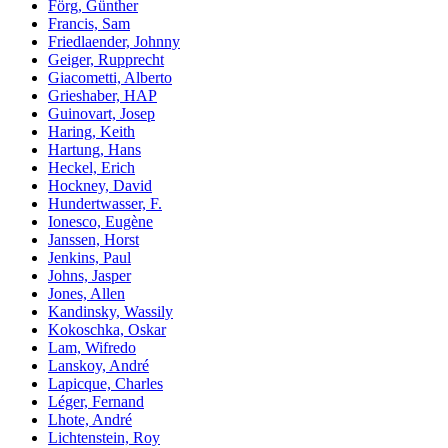
Förg, Günther
Francis, Sam
Friedlaender, Johnny
Geiger, Rupprecht
Giacometti, Alberto
Grieshaber, HAP
Guinovart, Josep
Haring, Keith
Hartung, Hans
Heckel, Erich
Hockney, David
Hundertwasser, F.
Ionesco, Eugène
Janssen, Horst
Jenkins, Paul
Johns, Jasper
Jones, Allen
Kandinsky, Wassily
Kokoschka, Oskar
Lam, Wifredo
Lanskoy, André
Lapicque, Charles
Léger, Fernand
Lhote, André
Lichtenstein, Roy