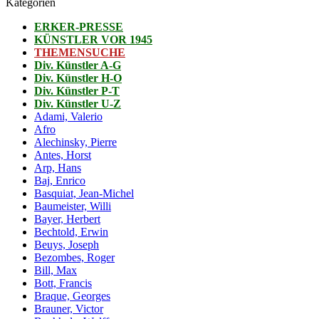
Kategorien
ERKER-PRESSE
KÜNSTLER VOR 1945
THEMENSUCHE
Div. Künstler A-G
Div. Künstler H-O
Div. Künstler P-T
Div. Künstler U-Z
Adami, Valerio
Afro
Alechinsky, Pierre
Antes, Horst
Arp, Hans
Baj, Enrico
Basquiat, Jean-Michel
Baumeister, Willi
Bayer, Herbert
Bechtold, Erwin
Beuys, Joseph
Bezombes, Roger
Bill, Max
Bott, Francis
Braque, Georges
Brauner, Victor