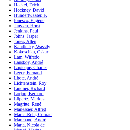
Heckel, Erich
Hockney, David
Hundertwasser, F.
Ionesco, Eugène
Janssen, Horst
Jenkins, Paul
Johns, Jasper
Jones, Allen
Kandinsky, Wassily
Kokoschka, Oskar
Lam, Wifredo
Lanskoy, André
Lapicque, Charles
Léger, Fernand
Lhote, André
Lichtenstein, Roy
Lindner, Richard
Lorjou, Bernard
Lüpertz, Markus
Magritte, René
Manessier, Alfred
Marca-Relli, Conrad
Marchand, André
Maria, Nicola de