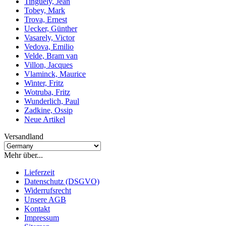
Tinguely, Jean
Tobey, Mark
Trova, Ernest
Uecker, Günther
Vasarely, Victor
Vedova, Emilio
Velde, Bram van
Villon, Jacques
Vlaminck, Maurice
Winter, Fritz
Wotruba, Fritz
Wunderlich, Paul
Zadkine, Ossip
Neue Artikel
Versandland
Mehr über...
Lieferzeit
Datenschutz (DSGVO)
Widerrufsrecht
Unsere AGB
Kontakt
Impressum