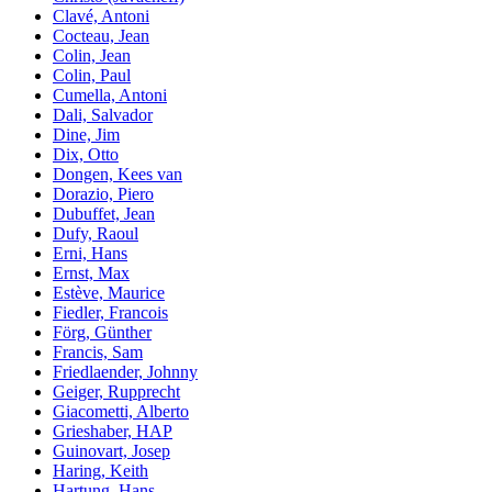
Clavé, Antoni
Cocteau, Jean
Colin, Jean
Colin, Paul
Cumella, Antoni
Dali, Salvador
Dine, Jim
Dix, Otto
Dongen, Kees van
Dorazio, Piero
Dubuffet, Jean
Dufy, Raoul
Erni, Hans
Ernst, Max
Estève, Maurice
Fiedler, Francois
Förg, Günther
Francis, Sam
Friedlaender, Johnny
Geiger, Rupprecht
Giacometti, Alberto
Grieshaber, HAP
Guinovart, Josep
Haring, Keith
Hartung, Hans