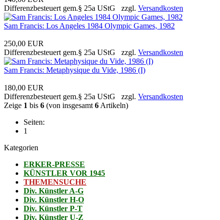
Differenzbesteuert gem.§ 25a UStG zzgl.
Versandkosten
Sam Francis: Los Angeles 1984 Olympic Games, 1982
250,00 EUR
Differenzbesteuert gem.§ 25a UStG zzgl.
Versandkosten
Sam Francis: Metaphysique du Vide, 1986 (I)
180,00 EUR
Differenzbesteuert gem.§ 25a UStG zzgl.
Versandkosten
Zeige
1
bis
6
(von insgesamt
6
Artikeln)
Seiten:
1
Kategorien
ERKER-PRESSE
KÜNSTLER VOR 1945
THEMENSUCHE
Div. Künstler A-G
Div. Künstler H-O
Div. Künstler P-T
Div. Künstler U-Z