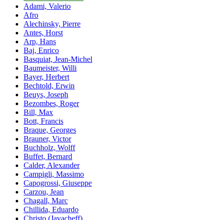
Adami, Valerio
Afro
Alechinsky, Pierre
Antes, Horst
Arp, Hans
Baj, Enrico
Basquiat, Jean-Michel
Baumeister, Willi
Bayer, Herbert
Bechtold, Erwin
Beuys, Joseph
Bezombes, Roger
Bill, Max
Bott, Francis
Braque, Georges
Brauner, Victor
Buchholz, Wolff
Buffet, Bernard
Calder, Alexander
Campigli, Massimo
Capogrossi, Giuseppe
Carzou, Jean
Chagall, Marc
Chillida, Eduardo
Christo (Javacheff)