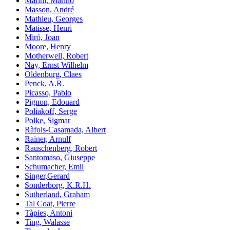
Marini, Marino
Masson, André
Mathieu, Georges
Matisse, Henri
Miró, Joan
Moore, Henry
Motherwell, Robert
Nay, Ernst Wilhelm
Oldenburg, Claes
Penck, A.R.
Picasso, Pablo
Pignon, Edouard
Poliakoff, Serge
Polke, Sigmar
Ràfols-Casamada, Albert
Rainer, Arnulf
Rauschenberg, Robert
Santomaso, Giuseppe
Schumacher, Emil
Singer,Gerard
Sonderborg, K.R.H.
Sutherland, Graham
Tal Coat, Pierre
Tàpies, Antoni
Ting, Walasse