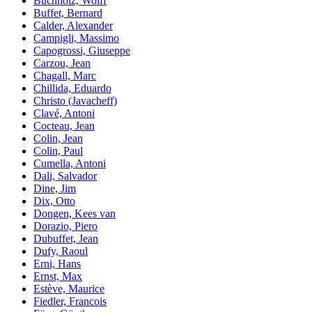
Buchholz, Wolff
Buffet, Bernard
Calder, Alexander
Campigli, Massimo
Capogrossi, Giuseppe
Carzou, Jean
Chagall, Marc
Chillida, Eduardo
Christo (Javacheff)
Clavé, Antoni
Cocteau, Jean
Colin, Jean
Colin, Paul
Cumella, Antoni
Dali, Salvador
Dine, Jim
Dix, Otto
Dongen, Kees van
Dorazio, Piero
Dubuffet, Jean
Dufy, Raoul
Erni, Hans
Ernst, Max
Estève, Maurice
Fiedler, Francois