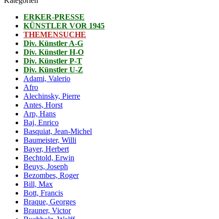
Kategorien
ERKER-PRESSE
KÜNSTLER VOR 1945
THEMENSUCHE
Div. Künstler A-G
Div. Künstler H-O
Div. Künstler P-T
Div. Künstler U-Z
Adami, Valerio
Afro
Alechinsky, Pierre
Antes, Horst
Arp, Hans
Baj, Enrico
Basquiat, Jean-Michel
Baumeister, Willi
Bayer, Herbert
Bechtold, Erwin
Beuys, Joseph
Bezombes, Roger
Bill, Max
Bott, Francis
Braque, Georges
Brauner, Victor