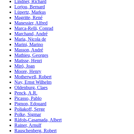
Lindner, Richard
Lorjou, Bernard
Lüpertz, Markus
Magritte, René
Manessier, Alfred
Marca-Relli, Conrad
Marchand, André
Maria, Nicola de
Marini, Marino
Masson, André
Mathieu, Georges
Matisse, Henri
Miró, Joan
Moore, Henry
Motherwell, Robert
Nay, Ernst Wilhelm
Oldenburg, Claes
Penck, A.R.
Picasso, Pablo
Pignon, Edouard
Poliakoff, Serge
Polke, Sigmar
Ràfols-Casamada, Albert
Rainer, Arnulf
Rauschenberg, Robert