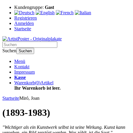
Kundengruppe:
Gast
Registrieren
Anmelden
Startseite
Suchen
Suchen
Menü
Kontakt
Impressum
Kasse
Warenkorb
(
0
)
Artikel
Ihr Warenkorb ist leer.
Startseite
Miró, Joan
(1893-1983)
"Wichtiger als ein Kunstwerk selbst ist seine Wirkung. Kunst kann
vergehen, ein Bild zerstört werden. Was zählt, ist die Saat."