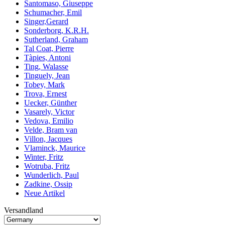
Santomaso, Giuseppe
Schumacher, Emil
Singer,Gerard
Sonderborg, K.R.H.
Sutherland, Graham
Tal Coat, Pierre
Tàpies, Antoni
Ting, Walasse
Tinguely, Jean
Tobey, Mark
Trova, Ernest
Uecker, Günther
Vasarely, Victor
Vedova, Emilio
Velde, Bram van
Villon, Jacques
Vlaminck, Maurice
Winter, Fritz
Wotruba, Fritz
Wunderlich, Paul
Zadkine, Ossip
Neue Artikel
Versandland