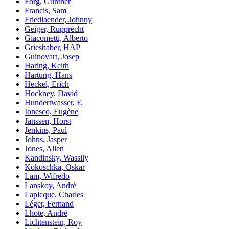
Förg, Günther
Francis, Sam
Friedlaender, Johnny
Geiger, Rupprecht
Giacometti, Alberto
Grieshaber, HAP
Guinovart, Josep
Haring, Keith
Hartung, Hans
Heckel, Erich
Hockney, David
Hundertwasser, F.
Ionesco, Eugène
Janssen, Horst
Jenkins, Paul
Johns, Jasper
Jones, Allen
Kandinsky, Wassily
Kokoschka, Oskar
Lam, Wifredo
Lanskoy, André
Lapicque, Charles
Léger, Fernand
Lhote, André
Lichtenstein, Roy