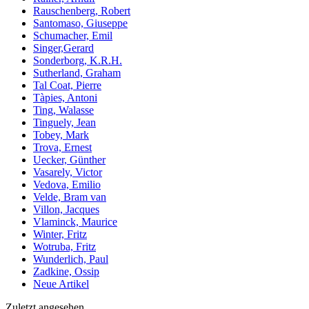
Rauschenberg, Robert
Santomaso, Giuseppe
Schumacher, Emil
Singer,Gerard
Sonderborg, K.R.H.
Sutherland, Graham
Tal Coat, Pierre
Tàpies, Antoni
Ting, Walasse
Tinguely, Jean
Tobey, Mark
Trova, Ernest
Uecker, Günther
Vasarely, Victor
Vedova, Emilio
Velde, Bram van
Villon, Jacques
Vlaminck, Maurice
Winter, Fritz
Wotruba, Fritz
Wunderlich, Paul
Zadkine, Ossip
Neue Artikel
Zuletzt angesehen