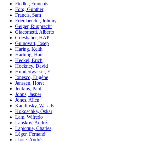
Fiedler, Francois
Förg, Günther
Francis, Sam
Friedlaender, Johnny
Geiger, Rupprecht
Giacometti, Alberto
Grieshaber, HAP
Guinovart, Josep
Haring, Keith
Hartung, Hans
Heckel, Erich
Hockney, David
Hundertwasser, F.
Ionesco, Eugène
Janssen, Horst
Jenkins, Paul
Johns, Jasper
Jones, Allen
Kandinsky, Wassily
Kokoschka, Oskar
Lam, Wifredo
Lanskoy, André
Lapicque, Charles
Léger, Fernand
Lhote, André