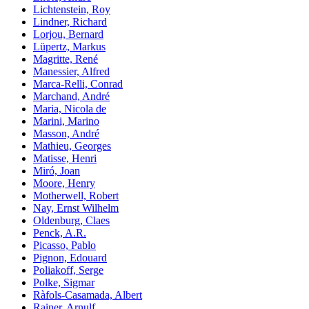
Lichtenstein, Roy
Lindner, Richard
Lorjou, Bernard
Lüpertz, Markus
Magritte, René
Manessier, Alfred
Marca-Relli, Conrad
Marchand, André
Maria, Nicola de
Marini, Marino
Masson, André
Mathieu, Georges
Matisse, Henri
Miró, Joan
Moore, Henry
Motherwell, Robert
Nay, Ernst Wilhelm
Oldenburg, Claes
Penck, A.R.
Picasso, Pablo
Pignon, Edouard
Poliakoff, Serge
Polke, Sigmar
Ràfols-Casamada, Albert
Rainer, Arnulf