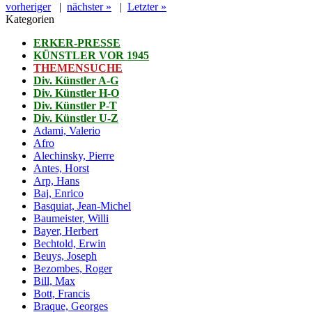
vorheriger
|
nächster »
|
Letzter »
Kategorien
ERKER-PRESSE
KÜNSTLER VOR 1945
THEMENSUCHE
Div. Künstler A-G
Div. Künstler H-O
Div. Künstler P-T
Div. Künstler U-Z
Adami, Valerio
Afro
Alechinsky, Pierre
Antes, Horst
Arp, Hans
Baj, Enrico
Basquiat, Jean-Michel
Baumeister, Willi
Bayer, Herbert
Bechtold, Erwin
Beuys, Joseph
Bezombes, Roger
Bill, Max
Bott, Francis
Braque, Georges