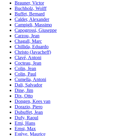
Brauner, Victor
Buchholz, Wolff
Buffet, Bernard
Calder, Alexander
Campigli, Massimo
Capogrossi, Giuseppe
Carzou, Jean
Chagall, Marc
Chillida, Eduardo
Christo (Javacheff)
Clavé, Antoni
Cocteau, Jean
Colin, Jean
Colin, Paul
Cumella, Antoni
Dali, Salvador
Dine, Jim
Dix, Otto
Dongen, Kees van
Dorazio, Piero
Dubuffet, Jean
Dufy, Raoul
Erni, Hans
Ernst, Max
Estève, Maurice