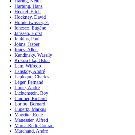
Haring, Keith
Hartung, Hans
Heckel, Erich
Hockney, David
Hundertwasser, F.
Ionesco, Eugène
Janssen, Horst
Jenkins, Paul
Johns, Jasper
Jones, Allen
Kandinsky, Wassily
Kokoschka, Oskar
Lam, Wifredo
Lanskoy, André
Lapicque, Charles
Léger, Fernand
Lhote, André
Lichtenstein, Roy
Lindner, Richard
Lorjou, Bernard
Lüpertz, Markus
Magritte, René
Manessier, Alfred
Marca-Relli, Conrad
Marchand, André