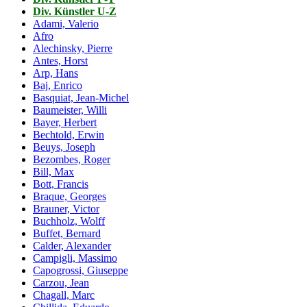
Div. Künstler U-Z
Adami, Valerio
Afro
Alechinsky, Pierre
Antes, Horst
Arp, Hans
Baj, Enrico
Basquiat, Jean-Michel
Baumeister, Willi
Bayer, Herbert
Bechtold, Erwin
Beuys, Joseph
Bezombes, Roger
Bill, Max
Bott, Francis
Braque, Georges
Brauner, Victor
Buchholz, Wolff
Buffet, Bernard
Calder, Alexander
Campigli, Massimo
Capogrossi, Giuseppe
Carzou, Jean
Chagall, Marc