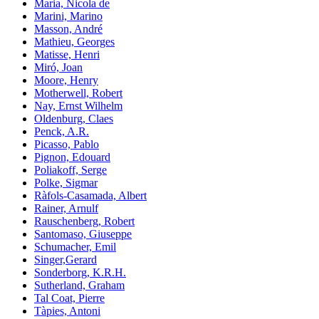
Maria, Nicola de
Marini, Marino
Masson, André
Mathieu, Georges
Matisse, Henri
Miró, Joan
Moore, Henry
Motherwell, Robert
Nay, Ernst Wilhelm
Oldenburg, Claes
Penck, A.R.
Picasso, Pablo
Pignon, Edouard
Poliakoff, Serge
Polke, Sigmar
Ràfols-Casamada, Albert
Rainer, Arnulf
Rauschenberg, Robert
Santomaso, Giuseppe
Schumacher, Emil
Singer,Gerard
Sonderborg, K.R.H.
Sutherland, Graham
Tal Coat, Pierre
Tàpies, Antoni