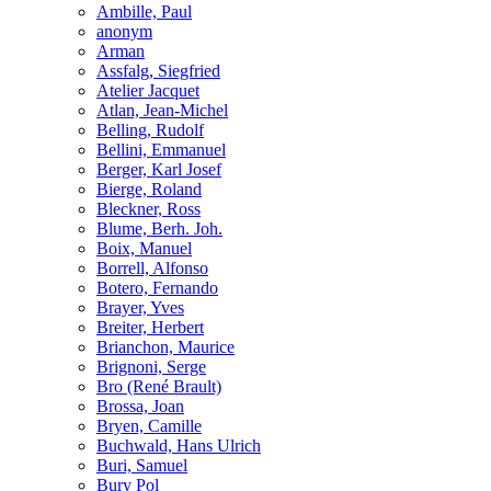
Ambille, Paul
anonym
Arman
Assfalg, Siegfried
Atelier Jacquet
Atlan, Jean-Michel
Belling, Rudolf
Bellini, Emmanuel
Berger, Karl Josef
Bierge, Roland
Bleckner, Ross
Blume, Berh. Joh.
Boix, Manuel
Borrell, Alfonso
Botero, Fernando
Brayer, Yves
Breiter, Herbert
Brianchon, Maurice
Brignoni, Serge
Bro (René Brault)
Brossa, Joan
Bryen, Camille
Buchwald, Hans Ulrich
Buri, Samuel
Bury Pol