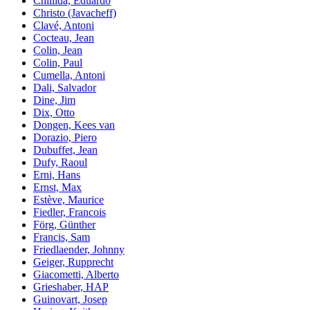
Chillida, Eduardo
Christo (Javacheff)
Clavé, Antoni
Cocteau, Jean
Colin, Jean
Colin, Paul
Cumella, Antoni
Dali, Salvador
Dine, Jim
Dix, Otto
Dongen, Kees van
Dorazio, Piero
Dubuffet, Jean
Dufy, Raoul
Erni, Hans
Ernst, Max
Estève, Maurice
Fiedler, Francois
Förg, Günther
Francis, Sam
Friedlaender, Johnny
Geiger, Rupprecht
Giacometti, Alberto
Grieshaber, HAP
Guinovart, Josep