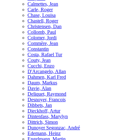
Calmettes, Jean
Carle, Roger
Chase, Louisa
Chastell, Roger
Christensen, Dan
Collomb, Paul
Colomer, Jordi
Commère, Jean
Constantin
Costa, Rafael Tur
Couty, Jean
Cucchi, Enzo
D'Arcangelo, Allan
Dahmen, Karl Fred
Daum, Markus
Davie, Alan
Deliquet, Raymond
Desnoyer, Francois
Dibbets, Jan
Dieckhoff, Artur
Dintenfass, Marylyn
Dittrich, Simon
Dunoyer Segonzac, André
Edemann, Heinz
Engelmann, Martin