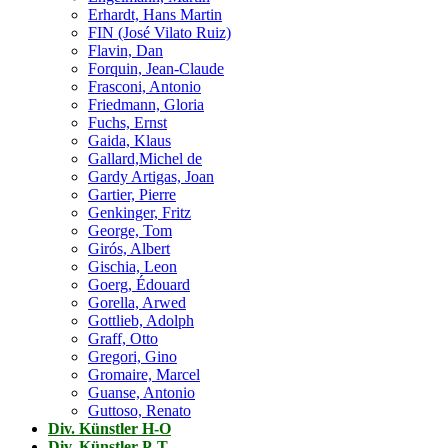
Erhardt, Hans Martin
FIN (José Vilato Ruiz)
Flavin, Dan
Forquin, Jean-Claude
Frasconi, Antonio
Friedmann, Gloria
Fuchs, Ernst
Gaida, Klaus
Gallard,Michel de
Gardy Artigas, Joan
Gartier, Pierre
Genkinger, Fritz
George, Tom
Girós, Albert
Gischia, Leon
Goerg, Édouard
Gorella, Arwed
Gottlieb, Adolph
Graff, Otto
Gregori, Gino
Gromaire, Marcel
Guanse, Antonio
Guttoso, Renato
Div. Künstler H-O
Div. Künstler P-T