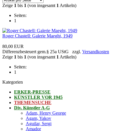
Zeige
1
bis
1
(von insgesamt
1
Artikeln)
Seiten:
1
Roger Chastell: Galerie Maeght, 1949
80,00 EUR
Differenzbesteuert gem.§ 25a UStG zzgl.
Versandkosten
Zeige
1
bis
1
(von insgesamt
1
Artikeln)
Seiten:
1
Kategorien
ERKER-PRESSE
KÜNSTLER VOR 1945
THEMENSUCHE
Div. Künstler A-G
Adam, Henry George
Agam, Yakov
Aguilar, Sergi
Amador