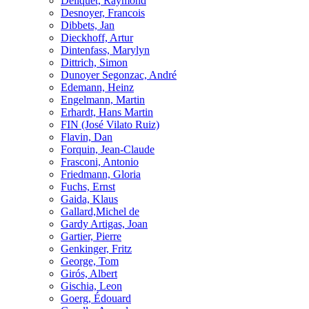
Deliquet, Raymond
Desnoyer, Francois
Dibbets, Jan
Dieckhoff, Artur
Dintenfass, Marylyn
Dittrich, Simon
Dunoyer Segonzac, André
Edemann, Heinz
Engelmann, Martin
Erhardt, Hans Martin
FIN (José Vilato Ruiz)
Flavin, Dan
Forquin, Jean-Claude
Frasconi, Antonio
Friedmann, Gloria
Fuchs, Ernst
Gaida, Klaus
Gallard,Michel de
Gardy Artigas, Joan
Gartier, Pierre
Genkinger, Fritz
George, Tom
Girós, Albert
Gischia, Leon
Goerg, Édouard