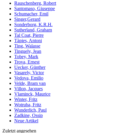
Rauschenberg, Robert
Santomaso, Giuseppe
Schumacher, Emil
Singer,Gerard
Sonderborg, K.R.H.
Sutherland, Graham
Tal Coat, Pierre
Tàpies, Antoni
Ting, Walasse
Tinguely, Jean
Tobey, Mark
Trova, Ernest
Uecker, Günther
Vasarely, Victor
Vedova, Emilio
Velde, Bram van
Villon, Jacques
Vlaminck, Maurice
Winter, Fritz
Wotruba, Fritz
Wunderlich, Paul
Zadkine, Ossip
Neue Artikel
Zuletzt angesehen