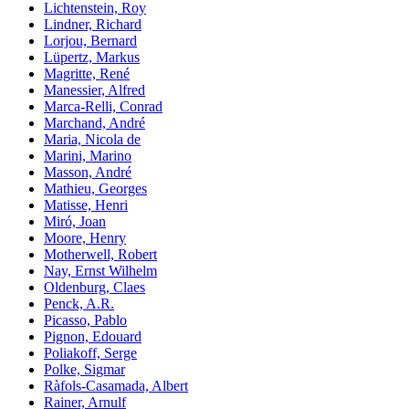
Lichtenstein, Roy
Lindner, Richard
Lorjou, Bernard
Lüpertz, Markus
Magritte, René
Manessier, Alfred
Marca-Relli, Conrad
Marchand, André
Maria, Nicola de
Marini, Marino
Masson, André
Mathieu, Georges
Matisse, Henri
Miró, Joan
Moore, Henry
Motherwell, Robert
Nay, Ernst Wilhelm
Oldenburg, Claes
Penck, A.R.
Picasso, Pablo
Pignon, Edouard
Poliakoff, Serge
Polke, Sigmar
Ràfols-Casamada, Albert
Rainer, Arnulf