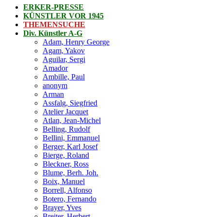
ERKER-PRESSE
KÜNSTLER VOR 1945
THEMENSUCHE
Div. Künstler A-G
Adam, Henry George
Agam, Yakov
Aguilar, Sergi
Amador
Ambille, Paul
anonym
Arman
Assfalg, Siegfried
Atelier Jacquet
Atlan, Jean-Michel
Belling, Rudolf
Bellini, Emmanuel
Berger, Karl Josef
Bierge, Roland
Bleckner, Ross
Blume, Berh. Joh.
Boix, Manuel
Borrell, Alfonso
Botero, Fernando
Brayer, Yves
Breiter, Herbert