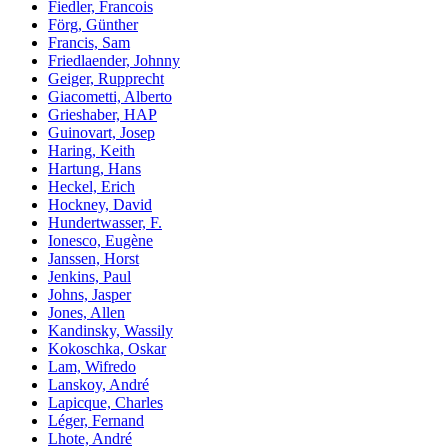
Fiedler, Francois
Förg, Günther
Francis, Sam
Friedlaender, Johnny
Geiger, Rupprecht
Giacometti, Alberto
Grieshaber, HAP
Guinovart, Josep
Haring, Keith
Hartung, Hans
Heckel, Erich
Hockney, David
Hundertwasser, F.
Ionesco, Eugène
Janssen, Horst
Jenkins, Paul
Johns, Jasper
Jones, Allen
Kandinsky, Wassily
Kokoschka, Oskar
Lam, Wifredo
Lanskoy, André
Lapicque, Charles
Léger, Fernand
Lhote, André