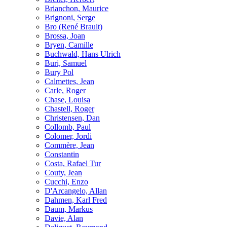
Brianchon, Maurice
Brignoni, Serge
Bro (René Brault)
Brossa, Joan
Bryen, Camille
Buchwald, Hans Ulrich
Buri, Samuel
Bury Pol
Calmettes, Jean
Carle, Roger
Chase, Louisa
Chastell, Roger
Christensen, Dan
Collomb, Paul
Colomer, Jordi
Commère, Jean
Constantin
Costa, Rafael Tur
Couty, Jean
Cucchi, Enzo
D'Arcangelo, Allan
Dahmen, Karl Fred
Daum, Markus
Davie, Alan