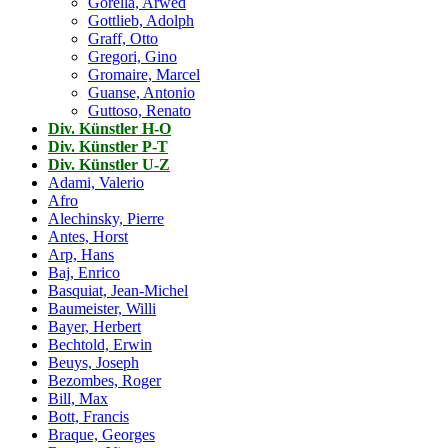
Gorella, Arwed
Gottlieb, Adolph
Graff, Otto
Gregori, Gino
Gromaire, Marcel
Guanse, Antonio
Guttoso, Renato
Div. Künstler H-O
Div. Künstler P-T
Div. Künstler U-Z
Adami, Valerio
Afro
Alechinsky, Pierre
Antes, Horst
Arp, Hans
Baj, Enrico
Basquiat, Jean-Michel
Baumeister, Willi
Bayer, Herbert
Bechtold, Erwin
Beuys, Joseph
Bezombes, Roger
Bill, Max
Bott, Francis
Braque, Georges