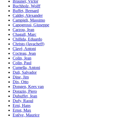
Brauner, Victor
Buchholz, Wolff
Buffet, Bernard
Calder, Alexander
Campigli, Massimo
Capogrossi, Giuseppe
Carzou, Jean
Chagall, Marc
Chillida, Eduardo
Christo (Javacheff)
Clavé, Antoni
Cocteau, Jean
Colin, Jean
Colin, Paul
Cumella, Antoni
Dali, Salvador
Dine, Jim
Dix, Otto
Dongen, Kees van
Dorazio, Piero
Dubuffet, Jean
Dufy, Raoul
Erni, Hans
Ernst, Max
Estève, Maurice