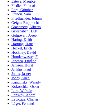
Estève, Maurice
Fiedler, Francois
Förg, Günther
Francis, Sam
Friedlaender, Johnny
Geiger, Rupprecht
Giacometti, Alberto
Grieshaber, HAP
Guinovart, Josep
Haring, Keith
Hartung, Hans
Heckel, Erich
Hockney, David
Hundertwasser, F.
Ionesco, Eugène
Janssen, Horst
Jenkins, Paul
Johns, Jasper
Jones, Allen
Kandinsky, Wassily
Kokoschka, Oskar
Lam, Wifredo
Lanskoy, André
Lapicque, Charles
Léger, Fernand