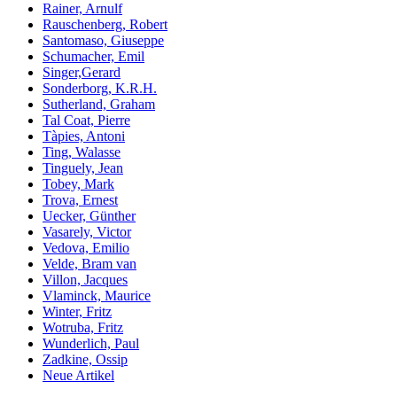
Rainer, Arnulf
Rauschenberg, Robert
Santomaso, Giuseppe
Schumacher, Emil
Singer,Gerard
Sonderborg, K.R.H.
Sutherland, Graham
Tal Coat, Pierre
Tàpies, Antoni
Ting, Walasse
Tinguely, Jean
Tobey, Mark
Trova, Ernest
Uecker, Günther
Vasarely, Victor
Vedova, Emilio
Velde, Bram van
Villon, Jacques
Vlaminck, Maurice
Winter, Fritz
Wotruba, Fritz
Wunderlich, Paul
Zadkine, Ossip
Neue Artikel