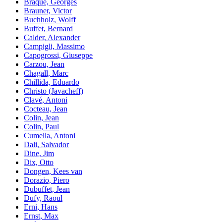
Braque, Georges
Brauner, Victor
Buchholz, Wolff
Buffet, Bernard
Calder, Alexander
Campigli, Massimo
Capogrossi, Giuseppe
Carzou, Jean
Chagall, Marc
Chillida, Eduardo
Christo (Javacheff)
Clavé, Antoni
Cocteau, Jean
Colin, Jean
Colin, Paul
Cumella, Antoni
Dali, Salvador
Dine, Jim
Dix, Otto
Dongen, Kees van
Dorazio, Piero
Dubuffet, Jean
Dufy, Raoul
Erni, Hans
Ernst, Max