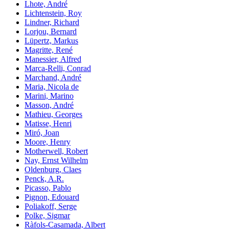
Lhote, André
Lichtenstein, Roy
Lindner, Richard
Lorjou, Bernard
Lüpertz, Markus
Magritte, René
Manessier, Alfred
Marca-Relli, Conrad
Marchand, André
Maria, Nicola de
Marini, Marino
Masson, André
Mathieu, Georges
Matisse, Henri
Miró, Joan
Moore, Henry
Motherwell, Robert
Nay, Ernst Wilhelm
Oldenburg, Claes
Penck, A.R.
Picasso, Pablo
Pignon, Edouard
Poliakoff, Serge
Polke, Sigmar
Ràfols-Casamada, Albert