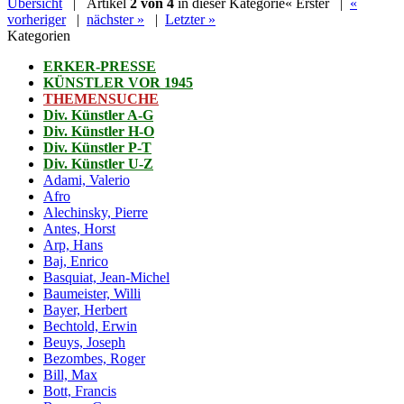
Übersicht
| Artikel
2 von 4
in dieser Kategorie
« Erster
|
«
vorheriger
|
nächster »
|
Letzter »
Kategorien
ERKER-PRESSE
KÜNSTLER VOR 1945
THEMENSUCHE
Div. Künstler A-G
Div. Künstler H-O
Div. Künstler P-T
Div. Künstler U-Z
Adami, Valerio
Afro
Alechinsky, Pierre
Antes, Horst
Arp, Hans
Baj, Enrico
Basquiat, Jean-Michel
Baumeister, Willi
Bayer, Herbert
Bechtold, Erwin
Beuys, Joseph
Bezombes, Roger
Bill, Max
Bott, Francis