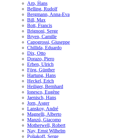
Arp, Hans
Belling, Rudolf
Bergmann, Anna-Eva
Bill, Max
Bott, Francis
Brignoni, Serge
Bryen, Camille
Capogrossi, Giuseppe
Chillida, Eduardo
Dix, Otto
Dorazo, Piero
Erben, Ulrich
Förg, Günther
Hartung, Hans
Heckel, Erich
Heiliger, Bernhard
Ionesco, Eugène
Jaenisch, Hans
Jorn, Asger
Lanskoy, André
Magnelli, Alberto
Manzú, Giacomo
Motherwell, Robert
Nay, Ernst Wilhelm
Poliakoff, Serge