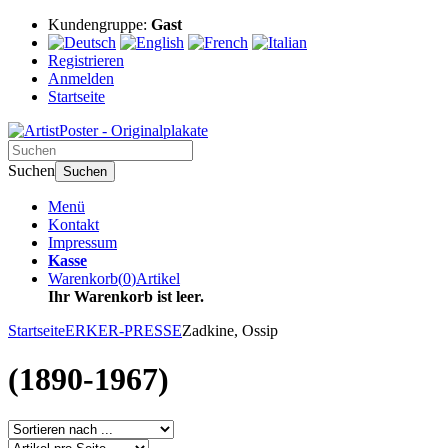
Kundengruppe:
Gast
Registrieren
Anmelden
Startseite
Suchen
Suchen
Menü
Kontakt
Impressum
Kasse
Warenkorb
(
0
)
Artikel
Ihr Warenkorb ist leer.
Startseite
ERKER-PRESSE
Zadkine, Ossip
(1890-1967)