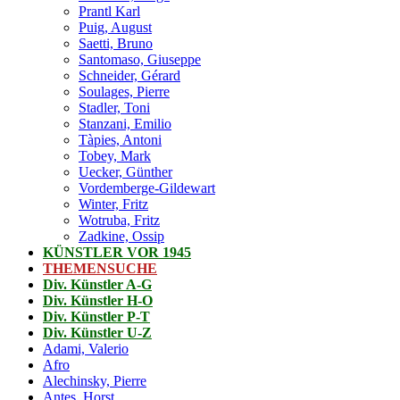
Prantl Karl
Puig, August
Saetti, Bruno
Santomaso, Giuseppe
Schneider, Gérard
Soulages, Pierre
Stadler, Toni
Stanzani, Emilio
Tàpies, Antoni
Tobey, Mark
Uecker, Günther
Vordemberge-Gildewart
Winter, Fritz
Wotruba, Fritz
Zadkine, Ossip
KÜNSTLER VOR 1945
THEMENSUCHE
Div. Künstler A-G
Div. Künstler H-O
Div. Künstler P-T
Div. Künstler U-Z
Adami, Valerio
Afro
Alechinsky, Pierre
Antes, Horst