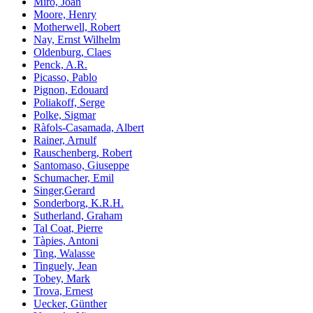
Miró, Joan
Moore, Henry
Motherwell, Robert
Nay, Ernst Wilhelm
Oldenburg, Claes
Penck, A.R.
Picasso, Pablo
Pignon, Edouard
Poliakoff, Serge
Polke, Sigmar
Ràfols-Casamada, Albert
Rainer, Arnulf
Rauschenberg, Robert
Santomaso, Giuseppe
Schumacher, Emil
Singer,Gerard
Sonderborg, K.R.H.
Sutherland, Graham
Tal Coat, Pierre
Tàpies, Antoni
Ting, Walasse
Tinguely, Jean
Tobey, Mark
Trova, Ernest
Uecker, Günther