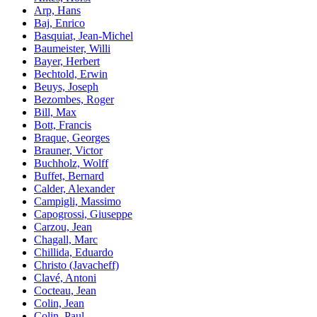
Arp, Hans
Baj, Enrico
Basquiat, Jean-Michel
Baumeister, Willi
Bayer, Herbert
Bechtold, Erwin
Beuys, Joseph
Bezombes, Roger
Bill, Max
Bott, Francis
Braque, Georges
Brauner, Victor
Buchholz, Wolff
Buffet, Bernard
Calder, Alexander
Campigli, Massimo
Capogrossi, Giuseppe
Carzou, Jean
Chagall, Marc
Chillida, Eduardo
Christo (Javacheff)
Clavé, Antoni
Cocteau, Jean
Colin, Jean
Colin, Paul