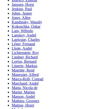
Ionesco, Eugène
Janssen, Horst
Jenkins, Paul
Johns, Jasper
Jones, Allen
Kandinsky, Wassily
Kokoschka, Oskar
Lam, Wifredo
Lanskoy, André
Lapicque, Charles
Léger, Fernand
Lhote, André
Lichtenstein, Roy
Lindner, Richard
Lorjou, Bernard
Lüpertz, Markus
Magritte, René
Manessier, Alfred
Marca-Relli, Conrad
Marchand, André
Maria, Nicola de
Marini, Marino
Masson, André
Mathieu, Georges
Matisse, Henri