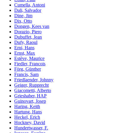
Cumella, Antoni
Dali, Salvador
Dine, Jim
Dix, Otto
Dongen, Kees van
Dorazio, Piero
Dubuffet, Jean
Dufy, Raoul
Erni, Hans
Ernst, Max
Estève, Maurice
Fiedler, Francois
Förg, Günther
Francis, Sam
Friedlaender, Johnny
Geiger, Rupprecht
Giacometti, Alberto
Grieshaber, HAP
Guinovart, Josep
Haring, Keith
Hartung, Hans
Heckel, Erich
Hockney, David
Hundertwasser, F.