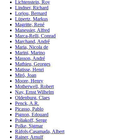
Lichtenstein, Roy
Lindner, Richard
Lorjou, Bernard
Lüpertz, Markus
Magritte, René
Manessier, Alfred
Marca-Relli, Conrad
Marchand, André
Maria, Nicola de
Marini, Marino
Masson, André
Mathieu, Georges
Matisse, Henri
Miró, Joan
Moore, Henry
Motherwell, Robert
Nay, Ernst Wilhelm
Oldenburg, Claes
Penck, A.R.
Picasso, Pablo
Pignon, Edouard
Poliakoff, Serge
Polke, Sigmar
Ràfols-Casamada, Albert
Rainer, Arnulf