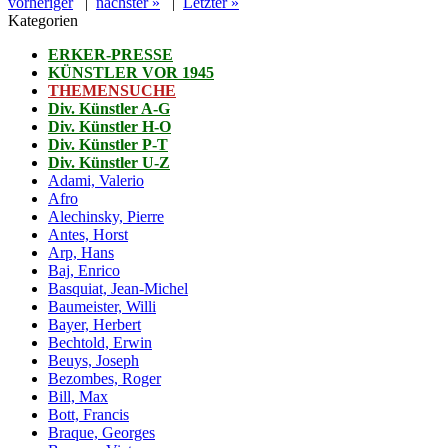
vorheriger
|
nächster »
|
Letzter »
Kategorien
ERKER-PRESSE
KÜNSTLER VOR 1945
THEMENSUCHE
Div. Künstler A-G
Div. Künstler H-O
Div. Künstler P-T
Div. Künstler U-Z
Adami, Valerio
Afro
Alechinsky, Pierre
Antes, Horst
Arp, Hans
Baj, Enrico
Basquiat, Jean-Michel
Baumeister, Willi
Bayer, Herbert
Bechtold, Erwin
Beuys, Joseph
Bezombes, Roger
Bill, Max
Bott, Francis
Braque, Georges