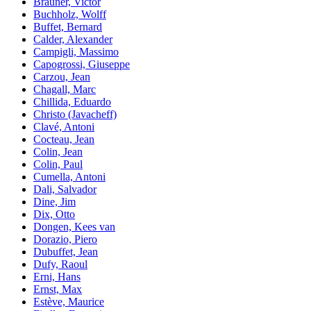
Brauner, Victor
Buchholz, Wolff
Buffet, Bernard
Calder, Alexander
Campigli, Massimo
Capogrossi, Giuseppe
Carzou, Jean
Chagall, Marc
Chillida, Eduardo
Christo (Javacheff)
Clavé, Antoni
Cocteau, Jean
Colin, Jean
Colin, Paul
Cumella, Antoni
Dali, Salvador
Dine, Jim
Dix, Otto
Dongen, Kees van
Dorazio, Piero
Dubuffet, Jean
Dufy, Raoul
Erni, Hans
Ernst, Max
Estève, Maurice