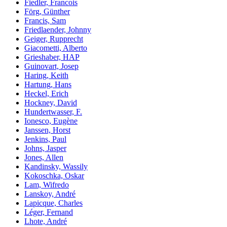
Fiedler, Francois
Förg, Günther
Francis, Sam
Friedlaender, Johnny
Geiger, Rupprecht
Giacometti, Alberto
Grieshaber, HAP
Guinovart, Josep
Haring, Keith
Hartung, Hans
Heckel, Erich
Hockney, David
Hundertwasser, F.
Ionesco, Eugène
Janssen, Horst
Jenkins, Paul
Johns, Jasper
Jones, Allen
Kandinsky, Wassily
Kokoschka, Oskar
Lam, Wifredo
Lanskoy, André
Lapicque, Charles
Léger, Fernand
Lhote, André