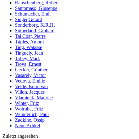
Rauschenberg, Robert
Santomaso, Giuseppe
Schumacher, Emil
Singer,Gerard
Sonderborg, K.R.H.
Sutherland, Graham
Tal Coat, Pierre
Tàpies, Antoni
Ting, Walasse
Tinguely, Jean
Tobey, Mark
Trova, Ernest
Uecker, Günther
Vasarely, Victor
Vedova, Emilio
Velde, Bram van
Villon, Jacques
Vlaminck, Maurice
Winter, Fritz
Wotruba, Fritz
Wunderlich, Paul
Zadkine, Ossip
Neue Artikel
Zuletzt angesehen