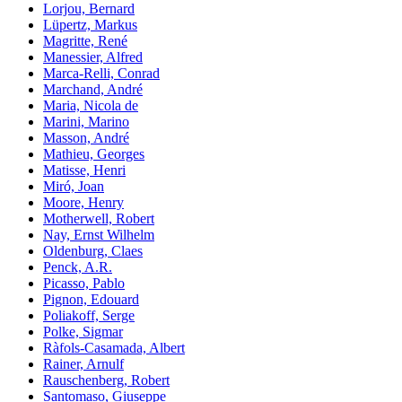
Lorjou, Bernard
Lüpertz, Markus
Magritte, René
Manessier, Alfred
Marca-Relli, Conrad
Marchand, André
Maria, Nicola de
Marini, Marino
Masson, André
Mathieu, Georges
Matisse, Henri
Miró, Joan
Moore, Henry
Motherwell, Robert
Nay, Ernst Wilhelm
Oldenburg, Claes
Penck, A.R.
Picasso, Pablo
Pignon, Edouard
Poliakoff, Serge
Polke, Sigmar
Ràfols-Casamada, Albert
Rainer, Arnulf
Rauschenberg, Robert
Santomaso, Giuseppe