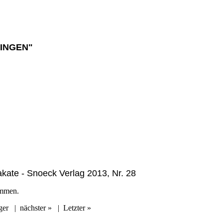
INGEN"
akate - Snoeck Verlag 2013, Nr. 28
ommen.
ger
|
nächster »
|
Letzter »