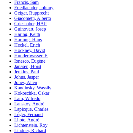
Francis, Sam
Friedlaender, Johnny
Geiger, Rupprecht
Giacometti, Alberto
Grieshaber, HAP
Guinovart, Josep
Haring, Keith
Hartung, Hans
Heckel, Erich
Hockney, David
Hundertwasser, F.
Ionesco, Eugène
Janssen, Horst
Jenkins, Paul
Johns, Jasper
Jones, Allen
Kandinsky, Wassily
Kokoschka, Oskar
Lam, Wifredo
Lanskoy, André
Lapicque, Charles
Léger, Fernand
Lhote, André
Lichtenstein, Roy
Lindner, Richard