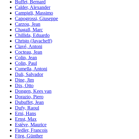
Buffet, Bernard
Calder, Alexander
Campigli, Massimo
Capogrossi, Giuseppe
Carzou, Jean
Chagall, Marc
Chillida, Eduardo
Christo (Javacheff)
Clavé, Antoni
Cocteau, Jean
Colin, Jean
Colin, Paul
Cumella, Antoni
Dali, Salvador
Dine, Jim
Dix, Otto
Dongen, Kees van
Dorazio, Piero
Dubuffet, Jean
Dufy, Raoul
Erni, Hans
Ernst, Max
Estève, Maurice
Fiedler, Francois
Förg, Günther