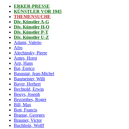
ERKER-PRESSE
KÜNSTLER VOR 1945
THEMENSUCHE
Div. Künstler A-G
Div. Künstler H-O
Div. Künstler P-T
Div. Künstler U-Z
Adami, Valerio
Afro
Alechinsky, Pierre
Antes, Horst
Arp, Hans
Baj, Enrico
Basquiat, Jean-Michel
Baumeister, Willi
Bayer, Herbert
Bechtold, Erwin
Beuys, Joseph
Bezombes, Roger
Bill, Max
Bott, Francis
Braque, Georges
Brauner, Victor
Buchholz, Wolff