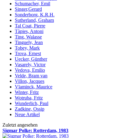
Schumacher, Emil
Singer,Gerard
Sonderborg, K.R.H.
Sutherland, Graham
Tal Coat, Pierre
Tàpies, Antoni
Ting, Walasse
Tinguely, Jean
Tobey, Mark
Trova, Ernest
Uecker, Günther
Vasarely, Victor
Vedova, Emilio
Velde, Bram van
Villon, Jacques
Vlaminck, Maurice
Winter, Fritz
Wotruba, Fritz
Wunderlich, Paul
Zadkine, Ossip
Neue Artikel
Zuletzt angesehen
Sigmar Polke: Rotterdam, 1983