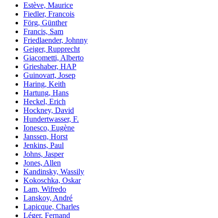
Estève, Maurice
Fiedler, Francois
Förg, Günther
Francis, Sam
Friedlaender, Johnny
Geiger, Rupprecht
Giacometti, Alberto
Grieshaber, HAP
Guinovart, Josep
Haring, Keith
Hartung, Hans
Heckel, Erich
Hockney, David
Hundertwasser, F.
Ionesco, Eugène
Janssen, Horst
Jenkins, Paul
Johns, Jasper
Jones, Allen
Kandinsky, Wassily
Kokoschka, Oskar
Lam, Wifredo
Lanskoy, André
Lapicque, Charles
Léger, Fernand