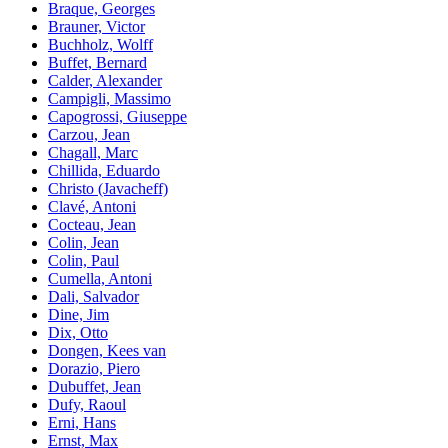
Braque, Georges
Brauner, Victor
Buchholz, Wolff
Buffet, Bernard
Calder, Alexander
Campigli, Massimo
Capogrossi, Giuseppe
Carzou, Jean
Chagall, Marc
Chillida, Eduardo
Christo (Javacheff)
Clavé, Antoni
Cocteau, Jean
Colin, Jean
Colin, Paul
Cumella, Antoni
Dali, Salvador
Dine, Jim
Dix, Otto
Dongen, Kees van
Dorazio, Piero
Dubuffet, Jean
Dufy, Raoul
Erni, Hans
Ernst, Max