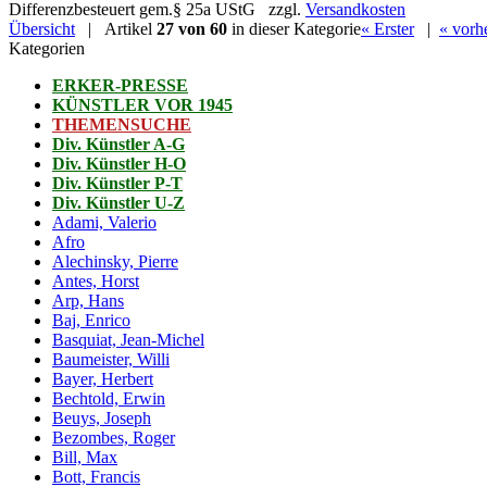
Differenzbesteuert gem.§ 25a UStG zzgl.
Versandkosten
Übersicht
| Artikel
27 von 60
in dieser Kategorie
« Erster
|
« vorh
Kategorien
ERKER-PRESSE
KÜNSTLER VOR 1945
THEMENSUCHE
Div. Künstler A-G
Div. Künstler H-O
Div. Künstler P-T
Div. Künstler U-Z
Adami, Valerio
Afro
Alechinsky, Pierre
Antes, Horst
Arp, Hans
Baj, Enrico
Basquiat, Jean-Michel
Baumeister, Willi
Bayer, Herbert
Bechtold, Erwin
Beuys, Joseph
Bezombes, Roger
Bill, Max
Bott, Francis