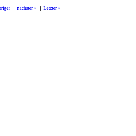
eriger
|
nächster »
|
Letzter »