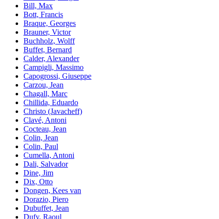
Bill, Max
Bott, Francis
Braque, Georges
Brauner, Victor
Buchholz, Wolff
Buffet, Bernard
Calder, Alexander
Campigli, Massimo
Capogrossi, Giuseppe
Carzou, Jean
Chagall, Marc
Chillida, Eduardo
Christo (Javacheff)
Clavé, Antoni
Cocteau, Jean
Colin, Jean
Colin, Paul
Cumella, Antoni
Dali, Salvador
Dine, Jim
Dix, Otto
Dongen, Kees van
Dorazio, Piero
Dubuffet, Jean
Dufy, Raoul