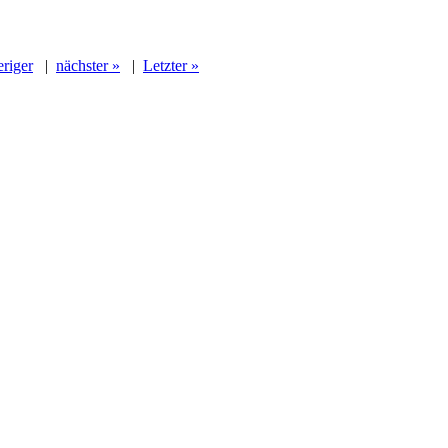
eriger
|
nächster »
|
Letzter »