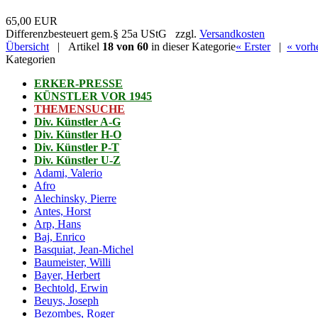
65,00 EUR
Differenzbesteuert gem.§ 25a UStG zzgl.
Versandkosten
Übersicht
| Artikel
18 von 60
in dieser Kategorie
« Erster
|
« vorh
Kategorien
ERKER-PRESSE
KÜNSTLER VOR 1945
THEMENSUCHE
Div. Künstler A-G
Div. Künstler H-O
Div. Künstler P-T
Div. Künstler U-Z
Adami, Valerio
Afro
Alechinsky, Pierre
Antes, Horst
Arp, Hans
Baj, Enrico
Basquiat, Jean-Michel
Baumeister, Willi
Bayer, Herbert
Bechtold, Erwin
Beuys, Joseph
Bezombes, Roger