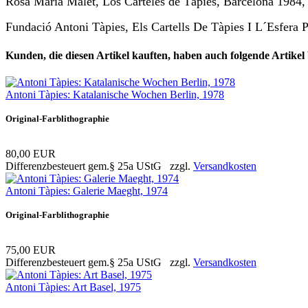
Rosa Maria Malet, Los Carteles de Tàpies, Barcelona 1984,
Fundació Antoni Tàpies, Els Cartells De Tàpies I L´Esfera 
Kunden, die diesen Artikel kauften, haben auch folgende Artikel b
Antoni Tàpies: Katalanische Wochen Berlin, 1978
Original-Farblithographie
80,00 EUR
Differenzbesteuert gem.§ 25a UStG zzgl.
Versandkosten
Antoni Tàpies: Galerie Maeght, 1974
Original-Farblithographie
75,00 EUR
Differenzbesteuert gem.§ 25a UStG zzgl.
Versandkosten
Antoni Tàpies: Art Basel, 1975