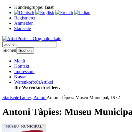
Kundengruppe:
Gast
Registrieren
Anmelden
Startseite
Suchen
Suchen
Menü
Kontakt
Impressum
Kasse
Warenkorb
(
0
)
Artikel
Ihr Warenkorb ist leer.
Startseite
Tàpies, Antoni
Antoni Tàpies: Museu Municipal, 1972
Antoni Tàpies: Museu Municipa