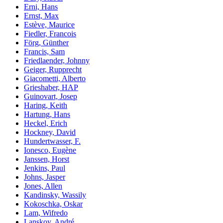
Erni, Hans
Ernst, Max
Estève, Maurice
Fiedler, Francois
Förg, Günther
Francis, Sam
Friedlaender, Johnny
Geiger, Rupprecht
Giacometti, Alberto
Grieshaber, HAP
Guinovart, Josep
Haring, Keith
Hartung, Hans
Heckel, Erich
Hockney, David
Hundertwasser, F.
Ionesco, Eugène
Janssen, Horst
Jenkins, Paul
Johns, Jasper
Jones, Allen
Kandinsky, Wassily
Kokoschka, Oskar
Lam, Wifredo
Lanskoy, André