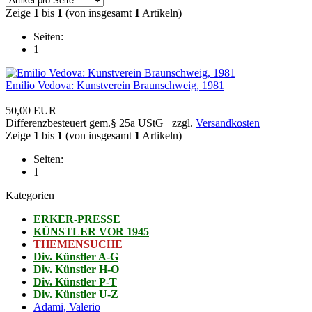
Zeige
1
bis
1
(von insgesamt
1
Artikeln)
Seiten:
1
Emilio Vedova: Kunstverein Braunschweig, 1981
50,00 EUR
Differenzbesteuert gem.§ 25a UStG zzgl.
Versandkosten
Zeige
1
bis
1
(von insgesamt
1
Artikeln)
Seiten:
1
Kategorien
ERKER-PRESSE
KÜNSTLER VOR 1945
THEMENSUCHE
Div. Künstler A-G
Div. Künstler H-O
Div. Künstler P-T
Div. Künstler U-Z
Adami, Valerio