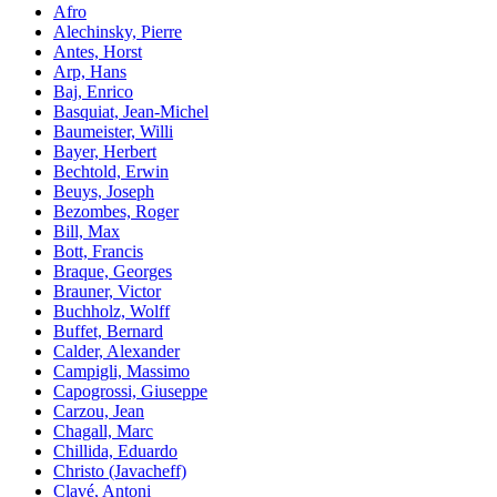
Afro
Alechinsky, Pierre
Antes, Horst
Arp, Hans
Baj, Enrico
Basquiat, Jean-Michel
Baumeister, Willi
Bayer, Herbert
Bechtold, Erwin
Beuys, Joseph
Bezombes, Roger
Bill, Max
Bott, Francis
Braque, Georges
Brauner, Victor
Buchholz, Wolff
Buffet, Bernard
Calder, Alexander
Campigli, Massimo
Capogrossi, Giuseppe
Carzou, Jean
Chagall, Marc
Chillida, Eduardo
Christo (Javacheff)
Clavé, Antoni