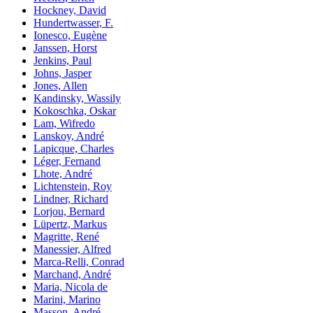
Hockney, David
Hundertwasser, F.
Ionesco, Eugène
Janssen, Horst
Jenkins, Paul
Johns, Jasper
Jones, Allen
Kandinsky, Wassily
Kokoschka, Oskar
Lam, Wifredo
Lanskoy, André
Lapicque, Charles
Léger, Fernand
Lhote, André
Lichtenstein, Roy
Lindner, Richard
Lorjou, Bernard
Lüpertz, Markus
Magritte, René
Manessier, Alfred
Marca-Relli, Conrad
Marchand, André
Maria, Nicola de
Marini, Marino
Masson, André