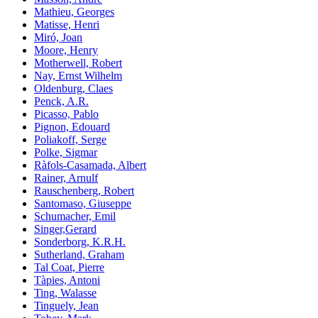
Mathieu, Georges
Matisse, Henri
Miró, Joan
Moore, Henry
Motherwell, Robert
Nay, Ernst Wilhelm
Oldenburg, Claes
Penck, A.R.
Picasso, Pablo
Pignon, Edouard
Poliakoff, Serge
Polke, Sigmar
Ràfols-Casamada, Albert
Rainer, Arnulf
Rauschenberg, Robert
Santomaso, Giuseppe
Schumacher, Emil
Singer,Gerard
Sonderborg, K.R.H.
Sutherland, Graham
Tal Coat, Pierre
Tàpies, Antoni
Ting, Walasse
Tinguely, Jean