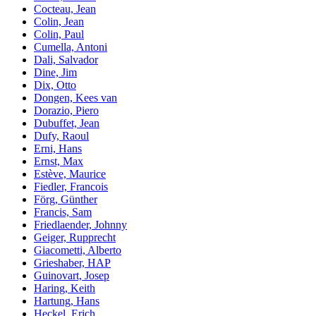
Cocteau, Jean
Colin, Jean
Colin, Paul
Cumella, Antoni
Dali, Salvador
Dine, Jim
Dix, Otto
Dongen, Kees van
Dorazio, Piero
Dubuffet, Jean
Dufy, Raoul
Erni, Hans
Ernst, Max
Estève, Maurice
Fiedler, Francois
Förg, Günther
Francis, Sam
Friedlaender, Johnny
Geiger, Rupprecht
Giacometti, Alberto
Grieshaber, HAP
Guinovart, Josep
Haring, Keith
Hartung, Hans
Heckel, Erich